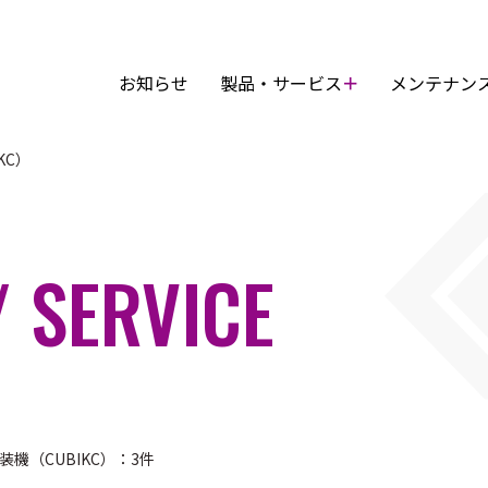
お知らせ
製品・サービス
メンテナン
KC）
ごあいさつ
理念・
 SERVICE
会社概要
グルー
アクセス
社員紹
プラント設計
メン
装機（CUBIKC）：3件