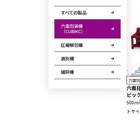
すべての製品
六面包装機
（CUBIKC）
圧縮梱包機
選別機
破砕機
六面包
六面圧
ビック
500
トサイ