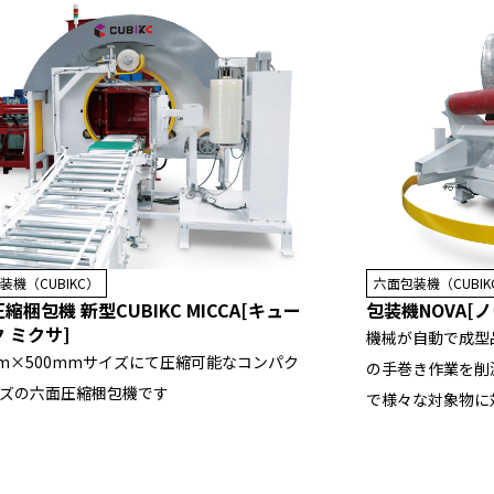
装機（CUBIKC）
六面包装機（CUBIK
縮梱包機 新型CUBIKC MICCA[キュー
包装機NOVA[ノ
 ミクサ]
機械が自動で成型
mm×500mmサイズにて圧縮可能なコンパク
の手巻き作業を削
ズの六面圧縮梱包機です
で様々な対象物に