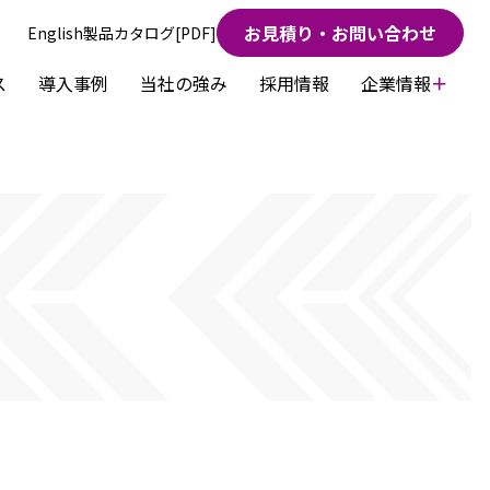
お見積り・お問い合わせ
English
製品カタログ[PDF]
ス
導入事例
当社の強み
採用情報
企業情報
ビジョン・行動指針
プ沿革
介
テナンス保守